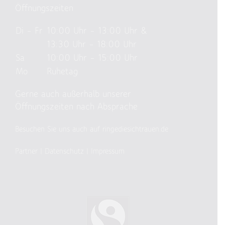
Öffnungszeiten
Di – Fr
10:00 Uhr – 13:00 Uhr &
13:30 Uhr – 18:00 Uhr
Sa
10:00 Uhr – 15:00 Uhr
Mo
Ruhetag
Gerne auch außerhalb unserer
Öffnungszeiten nach Absprache
Besuchen Sie uns auch auf ringediesichtrauen.de
Partner
|
Datenschutz
|
Impressum