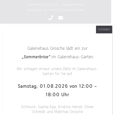
Zum
Galeriehaus Grosche - Goldschmiede
Inhalt
Karlstraße 20 | 44575 Castrop-Rauxel
springen
Schließen
Galeriehaus Grosche lädt ein zur
„Sommerbrise“
im Galeriehaus-Garten
Wir schlagen erneut unsere Zelte im Galeriehaus-
Garten für Sie auf.
Samstag, 01.08.2026 von 12:00 –
18:00 Uhr
Schmuck: Sophia Epp, Kristina Hetzel, Oliver
Schmidt und Matthias Grosche