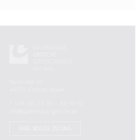
GALERIEHAUS
GROSCHE
GOLDSCHMIEDE
SEIT 1909
Karlstraße 20
44575 Castrop-Rauxel
T
+49 (0) 23 05 – 92 10 92
info@galeriehaus-grosche.de
IHRE ROUTE ZU UNS