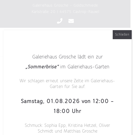
Zum
Galeriehaus Grosche - Goldschmiede
Inhalt
Karlstraße 20 | 44575 Castrop-Rauxel
springen
Schließen
Galeriehaus Grosche lädt ein zur
„Sommerbrise“
im Galeriehaus-Garten
Wir schlagen erneut unsere Zelte im Galeriehaus-
Garten für Sie auf.
Samstag, 01.08.2026 von 12:00 –
18:00 Uhr
Schmuck: Sophia Epp, Kristina Hetzel, Oliver
Schmidt und Matthias Grosche