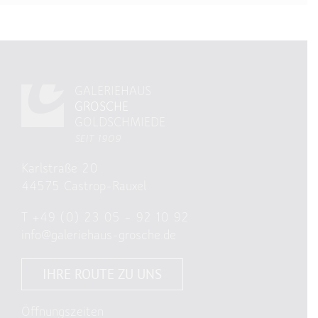
GALERIEHAUS
GROSCHE
GOLDSCHMIEDE
SEIT 1909
Karlstraße 20
44575 Castrop-Rauxel
T
+49 (0) 23 05 – 92 10 92
info@galeriehaus-grosche.de
IHRE ROUTE ZU UNS
Öffnungszeiten