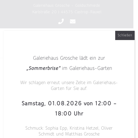
Zum
Galeriehaus Grosche - Goldschmiede
Inhalt
Karlstraße 20 | 44575 Castrop-Rauxel
springen
Schließen
Galeriehaus Grosche lädt ein zur
„Sommerbrise“
im Galeriehaus-Garten
Wir schlagen erneut unsere Zelte im Galeriehaus-
Garten für Sie auf.
Samstag, 01.08.2026 von 12:00 –
18:00 Uhr
Schmuck: Sophia Epp, Kristina Hetzel, Oliver
Schmidt und Matthias Grosche