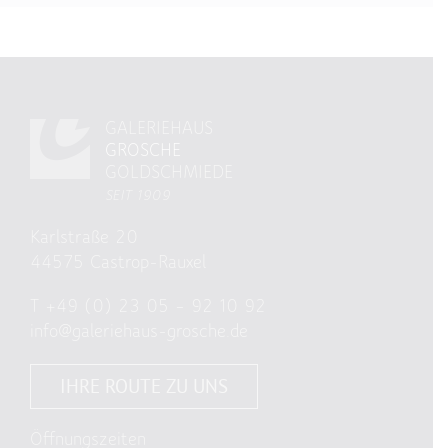
GALERIEHAUS
GROSCHE
GOLDSCHMIEDE
SEIT 1909
Karlstraße 20
44575 Castrop-Rauxel
T
+49 (0) 23 05 – 92 10 92
info@galeriehaus-grosche.de
IHRE ROUTE ZU UNS
Öffnungszeiten