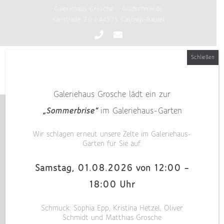
Zum
Galeriehaus Grosche - Goldschmiede
Inhalt
Karlstraße 20 | 44575 Castrop-Rauxel
springen
Schließen
Galeriehaus Grosche lädt ein zur
„Sommerbrise“
im Galeriehaus-Garten
Wir schlagen erneut unsere Zelte im Galeriehaus-
Garten für Sie auf.
Samstag, 01.08.2026 von 12:00 –
18:00 Uhr
Schmuck: Sophia Epp, Kristina Hetzel, Oliver
Schmidt und Matthias Grosche