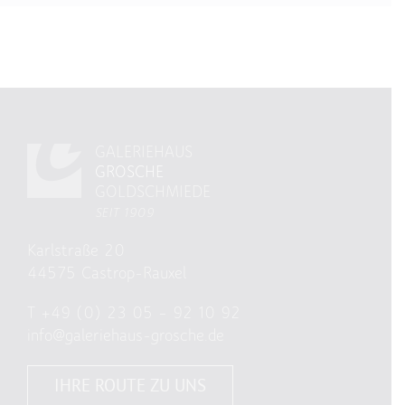
GALERIEHAUS
GROSCHE
GOLDSCHMIEDE
SEIT 1909
Karlstraße 20
44575 Castrop-Rauxel
T
+49 (0) 23 05 – 92 10 92
info@galeriehaus-grosche.de
IHRE ROUTE ZU UNS