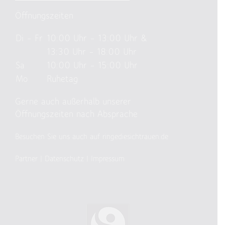
Öffnungszeiten
Di – Fr
10:00 Uhr – 13:00 Uhr &
13:30 Uhr – 18:00 Uhr
Sa
10:00 Uhr – 15:00 Uhr
Mo
Ruhetag
Gerne auch außerhalb unserer
Öffnungszeiten nach Absprache
Besuchen Sie uns auch auf ringediesichtrauen.de
Partner
|
Datenschutz
|
Impressum