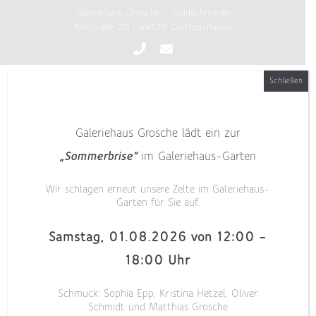
Zum
Galeriehaus Grosche - Goldschmiede
Inhalt
Karlstraße 20 | 44575 Castrop-Rauxel
springen
Schließen
Galeriehaus Grosche lädt ein zur
„Sommerbrise“
im Galeriehaus-Garten
Wir schlagen erneut unsere Zelte im Galeriehaus-
Garten für Sie auf.
Samstag, 01.08.2026 von 12:00 –
18:00 Uhr
Schmuck: Sophia Epp, Kristina Hetzel, Oliver
Schmidt und Matthias Grosche