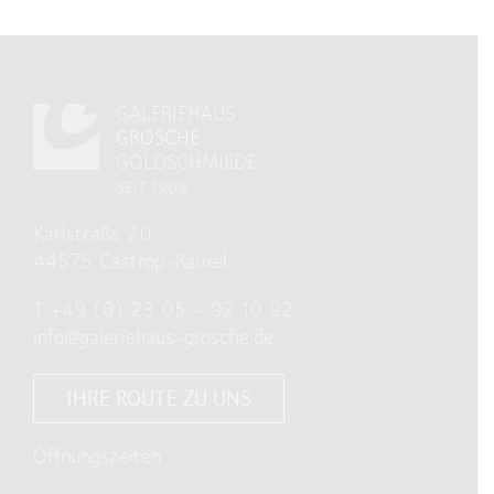
GALERIEHAUS
GROSCHE
GOLDSCHMIEDE
SEIT 1909
Karlstraße 20
44575 Castrop-Rauxel
T
+49 (0) 23 05 – 92 10 92
info@galeriehaus-grosche.de
IHRE ROUTE ZU UNS
Öffnungszeiten