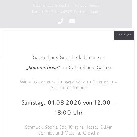
Zum
Galeriehaus Grosche - Goldschmiede
Inhalt
Karlstraße 20 | 44575 Castrop-Rauxel
springen
Schließen
Galeriehaus Grosche lädt ein zur
„Sommerbrise“
im Galeriehaus-Garten
Wir schlagen erneut unsere Zelte im Galeriehaus-
Garten für Sie auf.
Samstag, 01.08.2026 von 12:00 –
18:00 Uhr
Schmuck: Sophia Epp, Kristina Hetzel, Oliver
Schmidt und Matthias Grosche