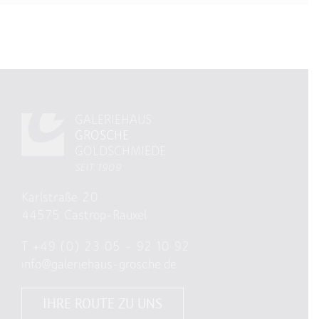
GALERIEHAUS
GROSCHE
GOLDSCHMIEDE
SEIT 1909
Karlstraße 20
44575 Castrop-Rauxel
T
+49 (0) 23 05 – 92 10 92
info@galeriehaus-grosche.de
IHRE ROUTE ZU UNS