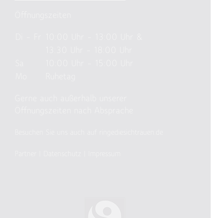
Öffnungszeiten
Di – Fr
10:00 Uhr – 13:00 Uhr &
13:30 Uhr – 18:00 Uhr
Sa
10:00 Uhr – 15:00 Uhr
Mo
Ruhetag
Gerne auch außerhalb unserer
Öffnungszeiten nach Absprache
Besuchen Sie uns auch auf ringediesichtrauen.de
Partner
|
Datenschutz
|
Impressum