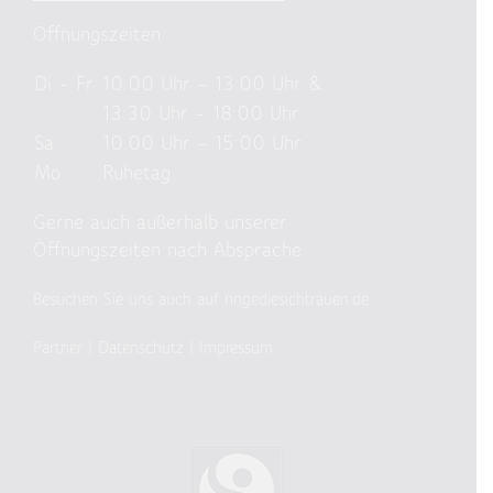
Öffnungszeiten
Di – Fr
10:00 Uhr – 13:00 Uhr &
13:30 Uhr – 18:00 Uhr
Sa
10:00 Uhr – 15:00 Uhr
Mo
Ruhetag
Gerne auch außerhalb unserer
Öffnungszeiten nach Absprache
Besuchen Sie uns auch auf ringediesichtrauen.de
Partner
|
Datenschutz
|
Impressum