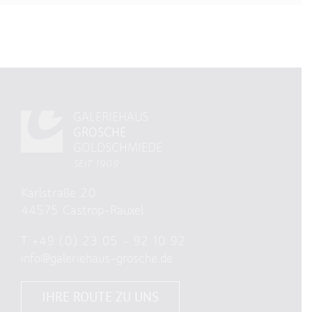
GALERIEHAUS
GROSCHE
GOLDSCHMIEDE
SEIT 1909
Karlstraße 20
44575 Castrop-Rauxel
T
+49 (0) 23 05 – 92 10 92
info@galeriehaus-grosche.de
IHRE ROUTE ZU UNS