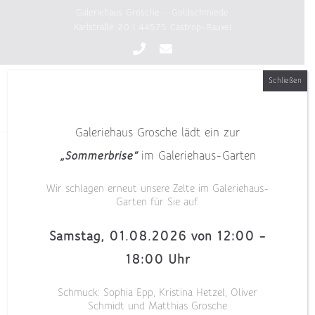
Zum
Galeriehaus Grosche - Goldschmiede
Inhalt
Karlstraße 20 | 44575 Castrop-Rauxel
springen
Schließen
Galeriehaus Grosche lädt ein zur
„Sommerbrise“
im Galeriehaus-Garten
Wir schlagen erneut unsere Zelte im Galeriehaus-
Garten für Sie auf.
Samstag, 01.08.2026 von 12:00 –
18:00 Uhr
Schmuck: Sophia Epp, Kristina Hetzel, Oliver
Schmidt und Matthias Grosche