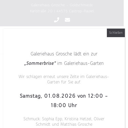
Zum
Galeriehaus Grosche - Goldschmiede
Inhalt
Karlstraße 20 | 44575 Castrop-Rauxel
springen
Schließen
Galeriehaus Grosche lädt ein zur
„Sommerbrise“
im Galeriehaus-Garten
Wir schlagen erneut unsere Zelte im Galeriehaus-
Garten für Sie auf.
Samstag, 01.08.2026 von 12:00 –
18:00 Uhr
Schmuck: Sophia Epp, Kristina Hetzel, Oliver
Schmidt und Matthias Grosche