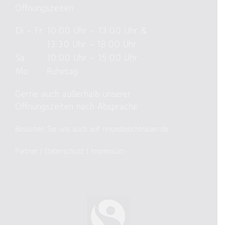
Öffnungszeiten
Di – Fr
10:00 Uhr – 13:00 Uhr &
13:30 Uhr – 18:00 Uhr
Sa
10:00 Uhr – 15:00 Uhr
Mo
Ruhetag
Gerne auch außerhalb unserer
Öffnungszeiten nach Absprache
Besuchen Sie uns auch auf ringediesichtrauen.de
Partner
|
Datenschutz
|
Impressum