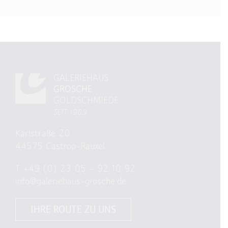
GALERIEHAUS
GROSCHE
GOLDSCHMIEDE
SEIT 1909
Karlstraße 20
44575 Castrop-Rauxel
T
+49 (0) 23 05 – 92 10 92
info@galeriehaus-grosche.de
IHRE ROUTE ZU UNS