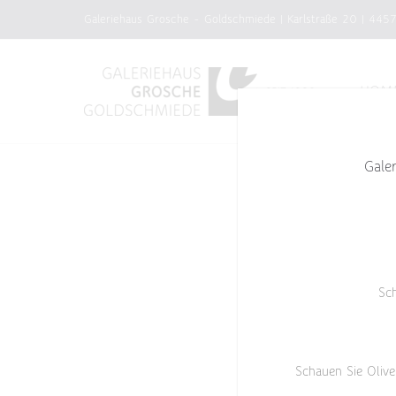
Zum
Galeriehaus Grosche - Goldschmiede | Karlstraße 20 | 445
Inhalt
springen
HOM
Gale
Sc
Schauen Sie Olive