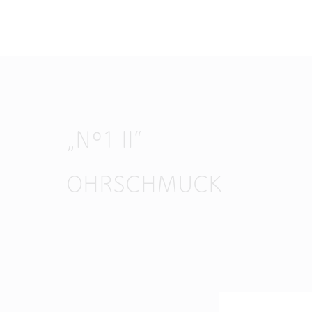
„N°1 II“
OHRSCHMUCK