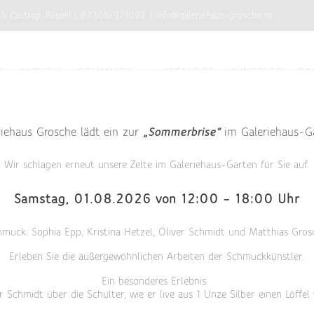
75 Castrop-Rauxel
|
02305/921092
|
info@galeriehaus-grosche.de
E
AKTUELL
SCHMUCK
KATALOGE
KÜNSTLER
GA
riehaus Grosche lädt ein zur
„Sommerbrise“
im Galeriehaus-G
Wir schlagen erneut unsere Zelte im Galeriehaus-Garten für Sie auf.
Samstag, 01.08.2026 von 12:00 – 18:00 Uhr
hmuck: Sophia Epp, Kristina Hetzel, Oliver Schmidt und Matthias Gros
Erleben Sie die außergewöhnlichen Arbeiten der Schmuckkünstler.
Ein besonderes Erlebnis:
r Schmidt über die Schulter, wie er live aus 1 Unze Silber einen Löffel