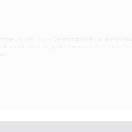
ätige ich, dass ich die
Datenschutzerklärung
gelesen hab
n, dass meine oben angegeben Daten vom Galeriehaus Gro
en.
 Feld leer.