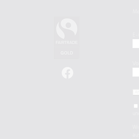
Me
E-
Vo
un
Wi
au