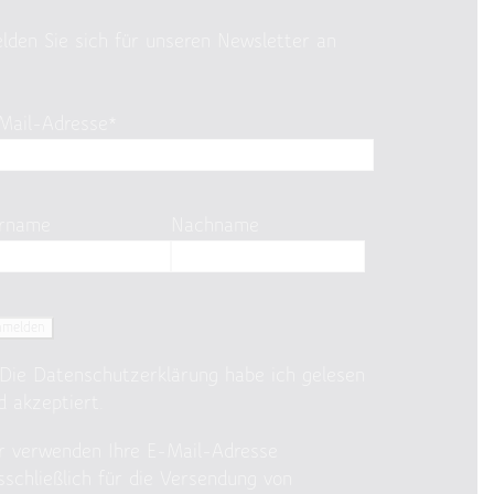
lden Sie sich für unseren Newsletter an
Mail-Adresse*
rname
Nachname
Die
Datenschutzerklärung
habe ich gelesen
d akzeptiert.
r verwenden Ihre E-Mail-Adresse
sschließlich für die Versendung von