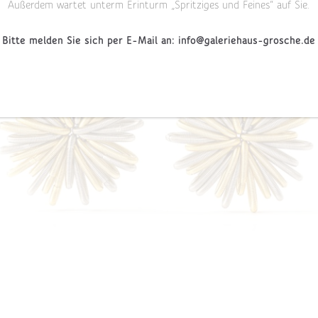
Außerdem wartet unterm Erinturm „Spritziges und Feines“ auf Sie.
Bitte melden Sie sich per E-Mail an: info@galeriehaus-grosche.de