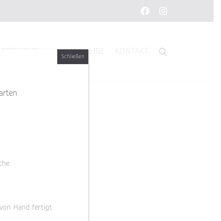
Facebook
Instagram
LERIEHAUS
GUTSCHEINE
KONTAKT
Schließen
arten
che
 von Hand fertigt.