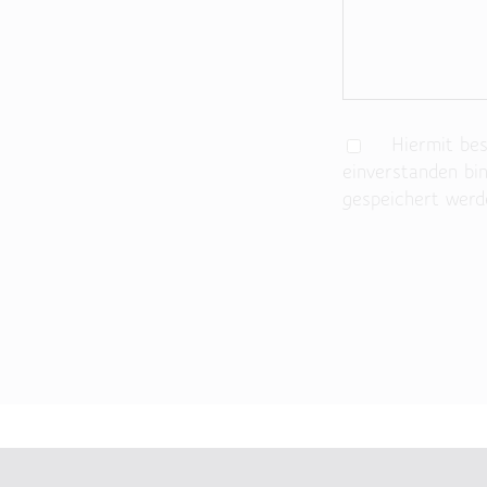
Hiermit best
einverstanden bi
gespeichert werd
Bitte lasse dieses