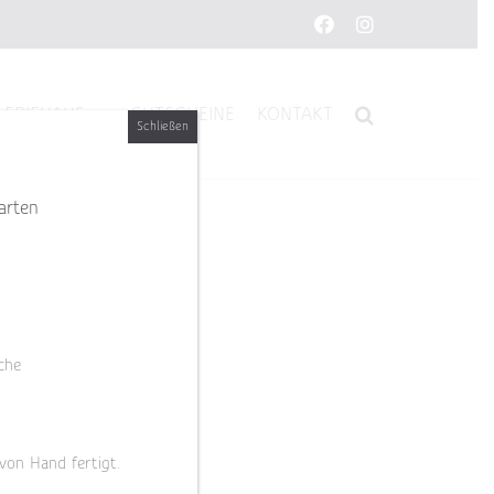
Facebook
Instagram
LERIEHAUS
GUTSCHEINE
KONTAKT
Schließen
arten
che
 von Hand fertigt.