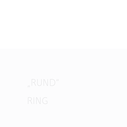
„RUND“
RING