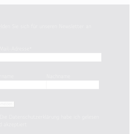
lden Sie sich für unseren Newsletter an
Mail-Adresse*
rname
Nachname
Die
Datenschutzerklärung
habe ich gelesen
d akzeptiert.