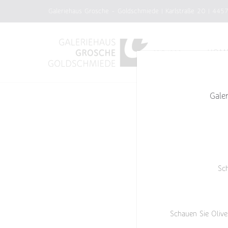
Zum
Galeriehaus Grosche - Goldschmiede | Karlstraße 20 | 445
Inhalt
springen
HOM
Gale
Sc
Schauen Sie Olive