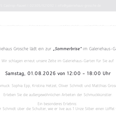
75 Castrop-Rauxel
|
02305/921092
|
info@galeriehaus-grosche.de
E
AKTUELL
SCHMUCK
KATALOGE
KÜNSTLER
GA
riehaus Grosche lädt ein zur
„Sommerbrise“
im Galeriehaus-G
Wir schlagen erneut unsere Zelte im Galeriehaus-Garten für Sie auf.
Samstag, 01.08.2026 von 12:00 – 18:00 Uhr
hmuck: Sophia Epp, Kristina Hetzel, Oliver Schmidt und Matthias Gros
Erleben Sie die außergewöhnlichen Arbeiten der Schmuckkünstler.
Ein besonderes Erlebnis:
r Schmidt über die Schulter, wie er live aus 1 Unze Silber einen Löffel