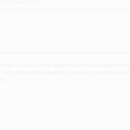
ätige ich, dass ich die
Datenschutzerklärung
gelesen hab
n, dass meine oben angegeben Daten vom Galeriehaus Gro
en.
 Feld leer.