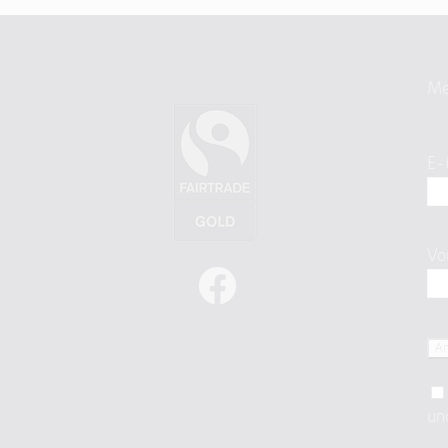
Me
E-
Vo
un