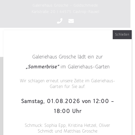
Zum
Galeriehaus Grosche - Goldschmiede
Inhalt
Karlstraße 20 | 44575 Castrop-Rauxel
springen
Schließen
Galeriehaus Grosche lädt ein zur
„Sommerbrise“
im Galeriehaus-Garten
Wir schlagen erneut unsere Zelte im Galeriehaus-
Garten für Sie auf.
Samstag, 01.08.2026 von 12:00 –
18:00 Uhr
Schmuck: Sophia Epp, Kristina Hetzel, Oliver
Schmidt und Matthias Grosche