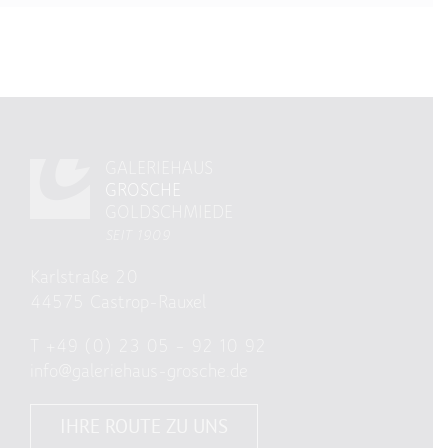
GALERIEHAUS
GROSCHE
GOLDSCHMIEDE
SEIT 1909
Karlstraße 20
44575 Castrop-Rauxel
T
+49 (0) 23 05 – 92 10 92
info@galeriehaus-grosche.de
IHRE ROUTE ZU UNS