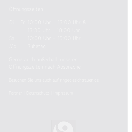
Öffnungszeiten
Di – Fr
10:00 Uhr – 13:00 Uhr &
13:30 Uhr – 18:00 Uhr
Sa
10:00 Uhr – 15:00 Uhr
Mo
Ruhetag
Gerne auch außerhalb unserer
Öffnungszeiten nach Absprache
Besuchen Sie uns auch auf ringediesichtrauen.de
Partner
|
Datenschutz
|
Impressum