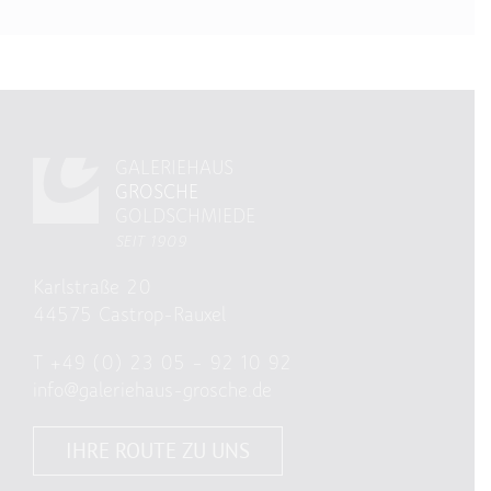
GALERIEHAUS
GROSCHE
GOLDSCHMIEDE
SEIT 1909
Karlstraße 20
44575 Castrop-Rauxel
T
+49 (0) 23 05 – 92 10 92
info@galeriehaus-grosche.de
IHRE ROUTE ZU UNS