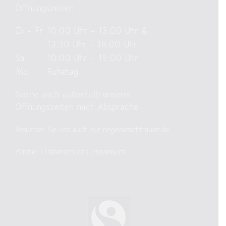
Öffnungszeiten
Di – Fr
10:00 Uhr – 13:00 Uhr &
13:30 Uhr – 18:00 Uhr
Sa
10:00 Uhr – 15:00 Uhr
Mo
Ruhetag
Gerne auch außerhalb unserer
Öffnungszeiten nach Absprache
Besuchen Sie uns auch auf ringediesichtrauen.de
Partner
|
Datenschutz
|
Impressum