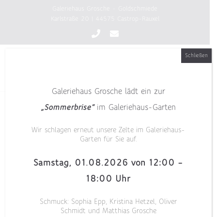
Zum
Galeriehaus Grosche - Goldschmiede
Inhalt
Karlstraße 20 | 44575 Castrop-Rauxel
springen
Schließen
Galeriehaus Grosche lädt ein zur
„Sommerbrise“
im Galeriehaus-Garten
Wir schlagen erneut unsere Zelte im Galeriehaus-
Garten für Sie auf.
Samstag, 01.08.2026 von 12:00 –
18:00 Uhr
Schmuck: Sophia Epp, Kristina Hetzel, Oliver
Schmidt und Matthias Grosche