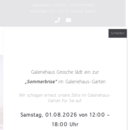
Zum
Galeriehaus Grosche - Goldschmiede
Inhalt
Karlstraße 20 | 44575 Castrop-Rauxel
springen
Schließen
Galeriehaus Grosche lädt ein zur
„Sommerbrise“
im Galeriehaus-Garten
Wir schlagen erneut unsere Zelte im Galeriehaus-
Garten für Sie auf.
Samstag, 01.08.2026 von 12:00 –
18:00 Uhr