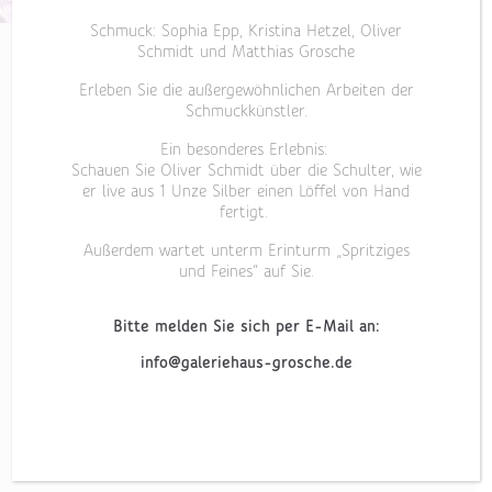
Schmuck: Sophia Epp, Kristina Hetzel, Oliver
Schmidt und Matthias Grosche
Erleben Sie die außergewöhnlichen Arbeiten der
Schmuckkünstler.
Grosche ist Galerie, Goldschmiede und Juwelier
Ein besonderes Erlebnis:
Schauen Sie Oliver Schmidt über die Schulter, wie
in Castrop-Rauxel für den Kreis Recklinghausen
er live aus 1 Unze Silber einen Löffel von Hand
und darüber hinaus
fertigt.
Außerdem wartet unterm Erinturm „Spritziges
Individuelle und
und Feines“ auf Sie.
ausgefallene
Bitte melden Sie sich per E-Mail an:
Schmuckstücke vom
info@galeriehaus-grosche.de
Goldschmied – für Sie und
Ihre Liebsten