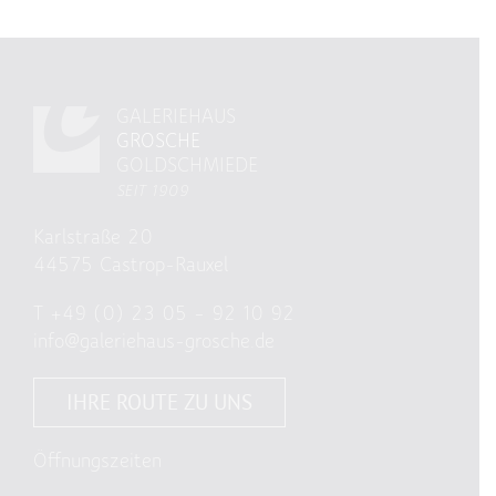
GALERIEHAUS
GROSCHE
GOLDSCHMIEDE
SEIT 1909
Karlstraße 20
44575 Castrop-Rauxel
T
+49 (0) 23 05 – 92 10 92
info@galeriehaus-grosche.de
IHRE ROUTE ZU UNS
Öffnungszeiten