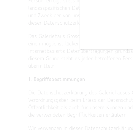
Person, erfolgt stets im Einklang mit der Da
landesspezifischen Datenschutzbestimmungen.
und Zweck der von uns erhobenen, genutzten 
dieser Datenschutzerklärung über die ihnen z
Das Galeriehaus Grosche hat als für die Ver
einen möglichst lückenlosen Schutz der über 
Internetbasierte Datenübertragungen grundsät
diesem Grund steht es jeder betroffenen Pers
übermitteln
1. Begriffsbestimmungen
Die Datenschutzerklärung des Galeriehauses Gr
Verordnungsgeber beim Erlass der Datenschu
Öffentlichkeit als auch für unsere Kunden und
die verwendeten Begrifflichkeiten erläutern.
Wir verwenden in dieser Datenschutzerklärung