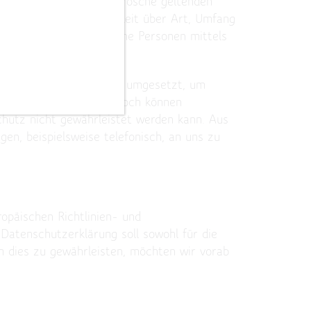
n für das Galeriehaus Grosche geltenden
nehmen die Öffentlichkeit über Art, Umfang
Ferner werden betroffene Personen mittels
anisatorische Maßnahmen umgesetzt, um
n sicherzustellen. Dennoch können
chutz nicht gewährleistet werden kann. Aus
en, beispielsweise telefonisch, an uns zu
opäischen Richtlinien- und
tenschutzerklärung soll sowohl für die
m dies zu gewährleisten, möchten wir vorab