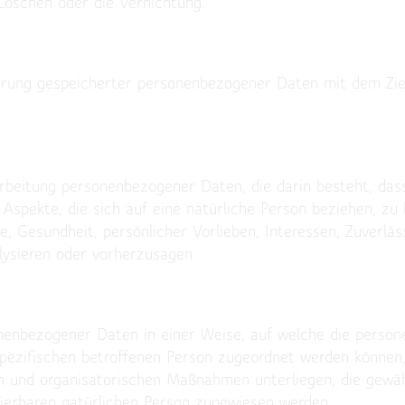
Löschen oder die Vernichtung.
erung gespeicherter personenbezogener Daten mit dem Ziel,
erarbeitung personenbezogener Daten, die darin besteht, d
spekte, die sich auf eine natürliche Person beziehen, zu
ge, Gesundheit, persönlicher Vorlieben, Interessen, Zuverläs
lysieren oder vorherzusagen.
onenbezogener Daten in einer Weise, auf welche die pers
spezifischen betroffenen Person zugeordnet werden können,
 und organisatorischen Maßnahmen unterliegen, die gewäh
izierbaren natürlichen Person zugewiesen werden.