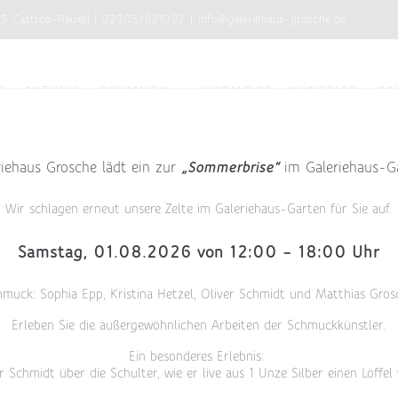
75 Castrop-Rauxel
|
02305/921092
|
info@galeriehaus-grosche.de
E
AKTUELL
SCHMUCK
KATALOGE
KÜNSTLER
GA
lärung
riehaus Grosche lädt ein zur
„Sommerbrise“
im Galeriehaus-G
Wir schlagen erneut unsere Zelte im Galeriehaus-Garten für Sie auf.
nserem Unternehmen. Datenschutz hat einen besonders hohe
Samstag, 01.08.2026 von 12:00 – 18:00 Uhr
eriehaus Grosche ist grundsätzlich ohne jede Angabe per
s Unternehmens über unsere Internetseite in Anspruch ne
hmuck: Sophia Epp, Kristina Hetzel, Oliver Schmidt und Matthias Gros
rlich werden. Ist die Verarbeitung personenbezogener Dat
Erleben Sie die außergewöhnlichen Arbeiten der Schmuckkünstler.
n wir generell eine Einwilligung der betroffenen Person ein
Ein besonderes Erlebnis:
r Schmidt über die Schulter, wie er live aus 1 Unze Silber einen Löffel
eispielsweise des Namens, der Anschrift, E-Mail-Adresse 