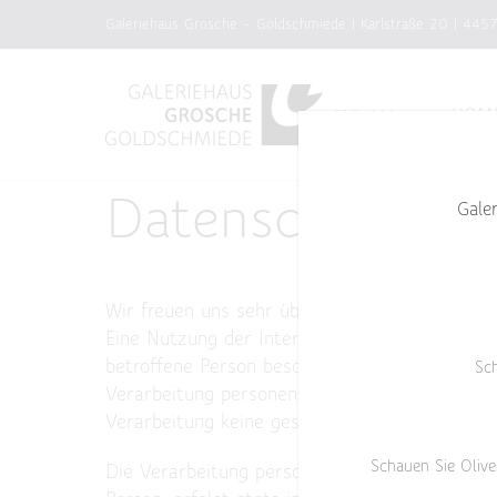
Zum
Galeriehaus Grosche - Goldschmiede | Karlstraße 20 | 445
Inhalt
springen
HOM
Datenschutzerk
Gale
Wir freuen uns sehr über Ihr Interesse an u
Eine Nutzung der Internetseiten der Data Gal
betroffene Person besondere Services unsere
Sc
Verarbeitung personenbezogener Daten erforde
Verarbeitung keine gesetzliche Grundlage, hole
Schauen Sie Olive
Die Verarbeitung personenbezogener Daten, b