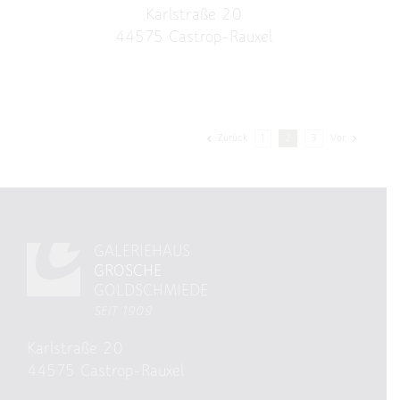
Karlstraße 20
44575 Castrop-Rauxel
Zurück
1
2
3
Vor
GALERIEHAUS
GROSCHE
GOLDSCHMIEDE
SEIT 1909
Karlstraße 20
44575 Castrop-Rauxel