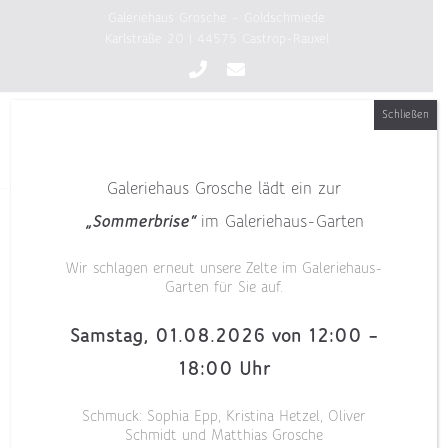
Zum
Galeriehaus Grosche - Goldschmiede
Inhalt
Karlstraße 20 | 44575 Castrop-Rauxel
springen
Schließen
Galeriehaus Grosche lädt ein zur
„Sommerbrise“
im Galeriehaus-Garten
„Blickpunkte 24“
Wir schlagen erneut unsere Zelte im Galeriehaus-
Garten für Sie auf.
Samstag, 01.08.2026 von 12:00 –
18:00 Uhr
Schmuck: Sophia Epp, Kristina Hetzel, Oliver
Schmidt und Matthias Grosche