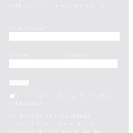
Melden Sie sich für unseren Newsletter an
E-Mail-Adresse*
Vorname
Nachname
Die
Datenschutzerklärung
habe ich gelesen
und akzeptiert.
Wir verwenden Ihre E-Mail-Adresse
ausschließlich für die Versendung von
Newslettern und Informationen über das