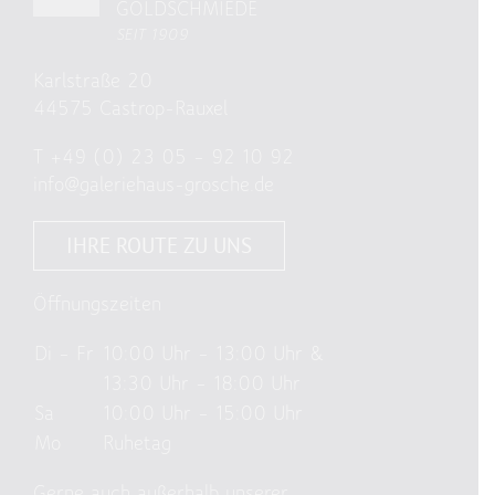
GOLDSCHMIEDE
SEIT 1909
Karlstraße 20
44575 Castrop-Rauxel
T
+49 (0) 23 05 – 92 10 92
info@galeriehaus-grosche.de
IHRE ROUTE ZU UNS
Öffnungszeiten
Di – Fr
10:00 Uhr – 13:00 Uhr &
13:30 Uhr – 18:00 Uhr
Sa
10:00 Uhr – 15:00 Uhr
Mo
Ruhetag
Gerne auch außerhalb unserer