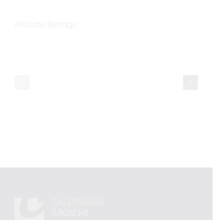
Ähnliche Beiträge
EINLADUNG
ZUR
„SOMMERBRI
VORSCHAU
IM
GALERIEHAU
GARTEN
GALERIEHAUS
GROSCHE