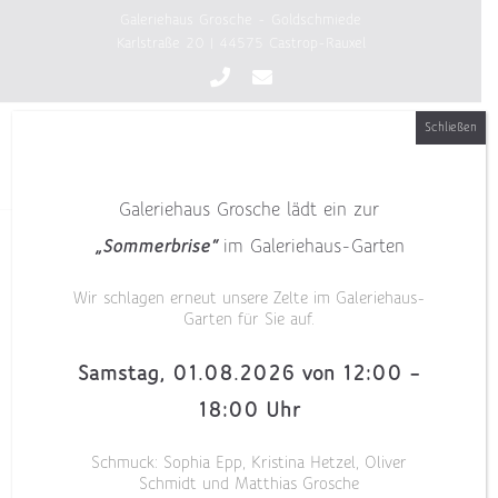
Zum
Galeriehaus Grosche - Goldschmiede
Inhalt
Karlstraße 20 | 44575 Castrop-Rauxel
springen
Schließen
Galeriehaus Grosche lädt ein zur
„Blickpunkte“ Angewandte Kunst Münster
„Sommerbrise“
im Galeriehaus-Garten
Wir schlagen erneut unsere Zelte im Galeriehaus-
Garten für Sie auf.
Samstag, 01.08.2026 von 12:00 –
18:00 Uhr
Schmuck: Sophia Epp, Kristina Hetzel, Oliver
Als Mitglieder der Arbeitsgemeinschaft
Schmidt und Matthias Grosche