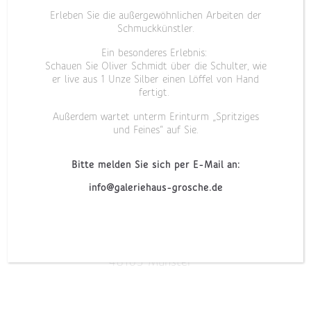
Angewandte Kunst Münster präsentieren wir am
Erleben Sie die außergewöhnlichen Arbeiten der
16.11. und 17.11.2019 gemeinsam mit knapp 30
Schmuckkünstler.
anderen Designern und Kunsthandwerkern aus
Ein besonderes Erlebnis:
unterschiedlichsten Bereichen unsere Arbeiten
Schauen Sie Oliver Schmidt über die Schulter, wie
bei Blickpunkte im Haus Kump.
er live aus 1 Unze Silber einen Löffel von Hand
fertigt.
Wann
Außerdem wartet unterm Erinturm „Spritziges
und Feines“ auf Sie.
16.11.2019 11:00 – 18:00 Uhr
17.11.2019 11:00 – 18:00 Uhr
Bitte melden Sie sich per E-Mail an:
info@galeriehaus-grosche.de
Wo
Akademie für Gestaltung – Haus Kump
Mecklenbecker Str. 252
48163 Münster