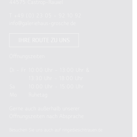
44575 Castrop-Rauxel
T
+49 (0) 23 05 – 92 10 92
info@galeriehaus-grosche.de
IHRE ROUTE ZU UNS
Öffnungszeiten
Di – Fr
10:00 Uhr – 13:00 Uhr &
13:30 Uhr – 18:00 Uhr
Sa
10:00 Uhr – 15:00 Uhr
Mo
Ruhetag
Gerne auch außerhalb unserer
Öffnungszeiten nach Absprache
Besuchen Sie uns auch auf ringediesichtrauen.de