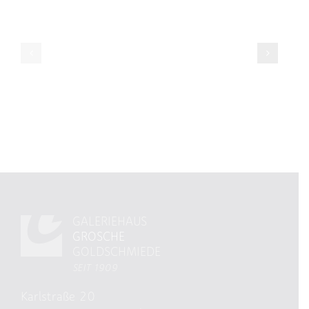
ZUR
„SOMMERBRI
VORSCHAU
IM
GALERIEHAU
GARTEN
GALERIEHAUS
GROSCHE
GOLDSCHMIEDE
SEIT 1909
Karlstraße 20