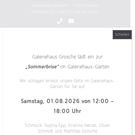
Zum
Galeriehaus Grosche - Goldschmiede
Inhalt
Karlstraße 20 | 44575 Castrop-Rauxel
springen
Schließen
Galeriehaus Grosche lädt ein zur
Einladung zur Vernissage Reflexion
„Sommerbrise“
im Galeriehaus-Garten
Wir schlagen erneut unsere Zelte im Galeriehaus-
Garten für Sie auf.
Samstag, 01.08.2026 von 12:00 –
18:00 Uhr
Schmuck: Sophia Epp, Kristina Hetzel, Oliver
Schmidt und Matthias Grosche