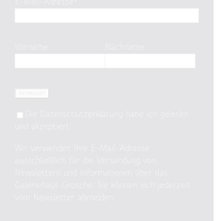
E-Mail-Adresse*
Vorname
Nachname
Die
Datenschutzerklärung
habe ich gelesen
und akzeptiert.
Wir verwenden Ihre E-Mail-Adresse
ausschließlich für die Versendung von
Newslettern und Informationen über das
Galeriehaus Grosche. Sie können sich jederzeit
vom Newsletter abmelden.