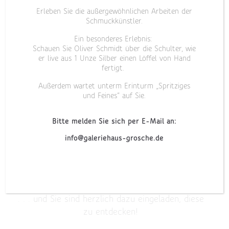
Erleben Sie die außergewöhnlichen Arbeiten der
Schmuckkünstler.
Liebe Freunde des Besonderen,
Ein besonderes Erlebnis:
Schauen Sie Oliver Schmidt über die Schulter, wie
betrachten und besinnen – ein Schmuckstück
er live aus 1 Unze Silber einen Löffel von Hand
ist immer Ausdruck unserer emotionalen
fertigt.
Empfänglichkeit.
Außerdem wartet unterm Erinturm „Spritziges
Es gibt zurück, was wir als Designer sehen. In
und Feines“ auf Sie.
einzigartigen Edelsteinen und Metallen –
unseren Werkstoffen.
Bitte melden Sie sich per E-Mail an:
In der beeindruckenden Funktionalität und
info@galeriehaus-grosche.de
Schönheit der Natur.
Wir nehmen diese Impulse auf und formen
daraus Unikatschmuck.
. . . und Sie sind herzlich dazu eingeladen, diese
zu entdecken!