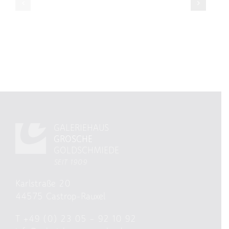
VORSCHAU
IM
GALERIEHAU
GARTEN
GALERIEHAUS
GROSCHE
GOLDSCHMIEDE
SEIT 1909
Karlstraße 20
44575 Castrop-Rauxel
T
+49 (0) 23 05 – 92 10 92