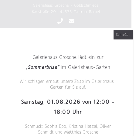
Zum
Galeriehaus Grosche - Goldschmiede
Inhalt
Karlstraße 20 | 44575 Castrop-Rauxel
springen
Schließen
Galeriehaus Grosche lädt ein zur
Sonderschau Angela Hübel
„Sommerbrise“
im Galeriehaus-Garten
Wir schlagen erneut unsere Zelte im Galeriehaus-
Garten für Sie auf.
Samstag, 01.08.2026 von 12:00 –
18:00 Uhr
Schmuck: Sophia Epp, Kristina Hetzel, Oliver
Schmidt und Matthias Grosche