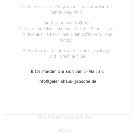
Erleben Sie die außergewöhnlichen Arbeiten der
Schmuckkünstler.
Außergewöhnliche Formen und edle Materialien
Ein besonderes Erlebnis:
– Ringe, die an der Hand zu tanzen scheinen.
Schauen Sie Oliver Schmidt über die Schulter, wie
Ihre mehrfach preisgekrönten Schmuckstücke
er live aus 1 Unze Silber einen Löffel von Hand
finden Sie in zahlreichen internationalen Museen
fertigt.
und Sammlungen.
Außerdem wartet unterm Erinturm „Spritziges
und Feines“ auf Sie.
Am Samstag, den 18.09.2021 von 11:00 Uhr
bis 18:00 Uhr
Bitte melden Sie sich per E-Mail an:
haben Sie die einmalige Gelegenheit, die
info@galeriehaus-grosche.de
Arbeiten im Einklang
mit dem Menschen Angela Hübel persönlich zu
erleben.
Wir freuen uns auf Sie!
Wann