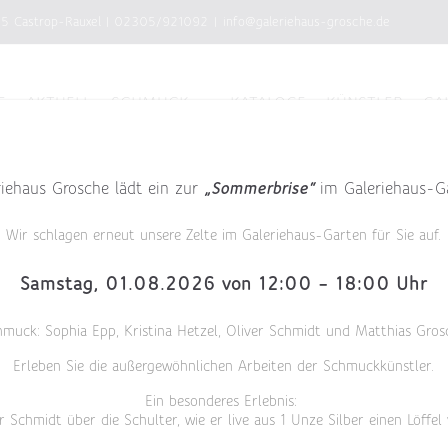
75 Castrop-Rauxel
|
02305/921092
|
info@galeriehaus-grosche.de
E
AKTUELL
SCHMUCK
KATALOGE
KÜNSTLER
GA
riehaus Grosche lädt ein zur
„Sommerbrise“
im Galeriehaus-G
Wir schlagen erneut unsere Zelte im Galeriehaus-Garten für Sie auf.
Samstag, 01.08.2026 von 12:00 – 18:00 Uhr
hmuck: Sophia Epp, Kristina Hetzel, Oliver Schmidt und Matthias Gros
Erleben Sie die außergewöhnlichen Arbeiten der Schmuckkünstler.
Ein besonderes Erlebnis:
r Schmidt über die Schulter, wie er live aus 1 Unze Silber einen Löffel