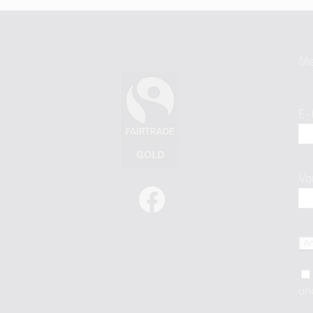
Me
E-
Vo
un