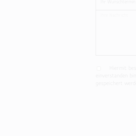
Hiermit best
einverstanden bi
gespeichert werd
Bitte lasse dieses