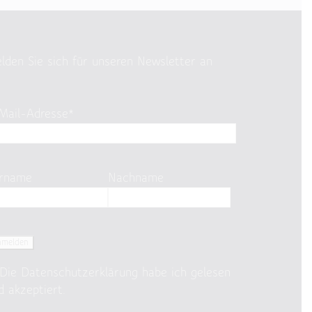
lden Sie sich für unseren Newsletter an
Mail-Adresse*
rname
Nachname
Die
Datenschutzerklärung
habe ich gelesen
d akzeptiert.