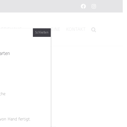
Facebook
Instagram
LERIEHAUS
GUTSCHEINE
KONTAKT
Schließen
arten
che
 von Hand fertigt.