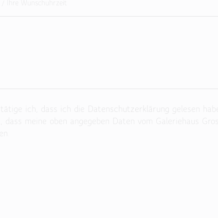
ätige ich, dass ich die
Datenschutzerklärung
gelesen hab
n, dass meine oben angegeben Daten vom Galeriehaus Gro
en.
 Feld leer.