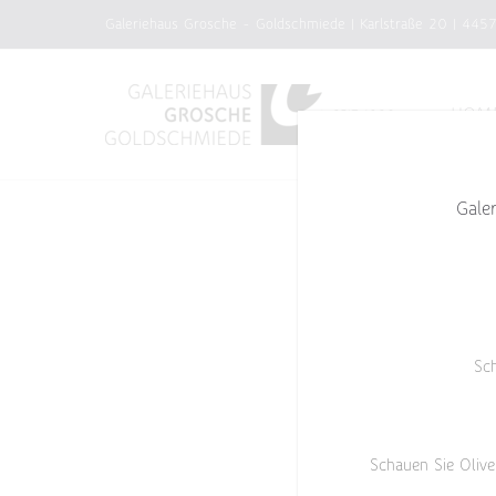
Zum
Galeriehaus Grosche - Goldschmiede | Karlstraße 20 | 445
Inhalt
springen
HOM
Gale
Sc
Schauen Sie Olive