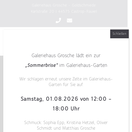
Zum
Galeriehaus Grosche - Goldschmiede
Inhalt
Karlstraße 20 | 44575 Castrop-Rauxel
springen
Schließen
Galeriehaus Grosche lädt ein zur
„Sommerbrise“
im Galeriehaus-Garten
Wir schlagen erneut unsere Zelte im Galeriehaus-
Garten für Sie auf.
Samstag, 01.08.2026 von 12:00 –
18:00 Uhr
Schmuck: Sophia Epp, Kristina Hetzel, Oliver
Schmidt und Matthias Grosche