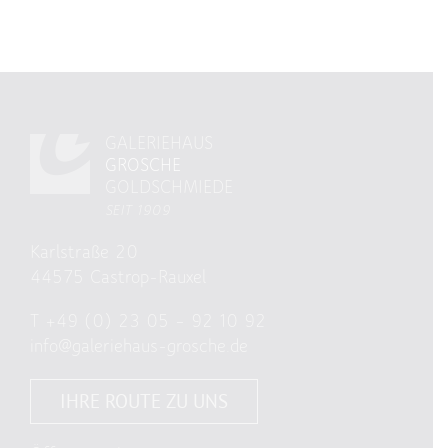
GALERIEHAUS
GROSCHE
GOLDSCHMIEDE
SEIT 1909
Karlstraße 20
44575 Castrop-Rauxel
T
+49 (0) 23 05 – 92 10 92
info@galeriehaus-grosche.de
IHRE ROUTE ZU UNS