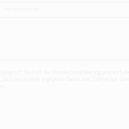
ätige ich, dass ich die
Datenschutzerklärung
gelesen hab
n, dass meine oben angegeben Daten vom Galeriehaus Gro
en.
 Feld leer.