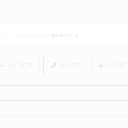
nfrage | Armschmuck:
BRÂNCUSI II
MAIL ANFRAGEN
ANRUFEN
KONTAKT