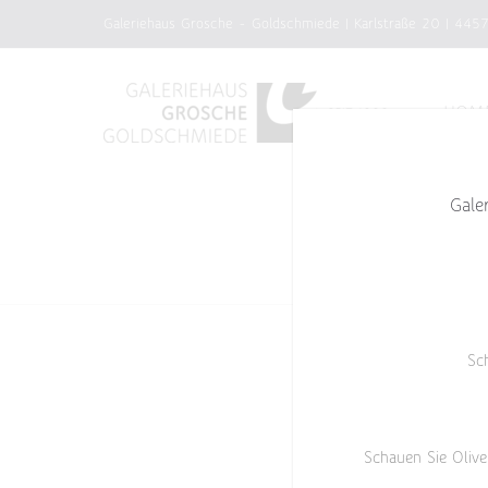
Zum
Galeriehaus Grosche - Goldschmiede | Karlstraße 20 | 445
Inhalt
springen
HOM
Gale
Sc
Schauen Sie Olive