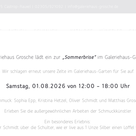
75 Castrop-Rauxel
|
02305/921092
|
info@galeriehaus-grosche.de
E
AKTUELL
SCHMUCK
KATALOGE
KÜNSTLER
GA
riehaus Grosche lädt ein zur
„Sommerbrise“
im Galeriehaus-G
Wir schlagen erneut unsere Zelte im Galeriehaus-Garten für Sie auf.
Samstag, 01.08.2026 von 12:00 – 18:00 Uhr
hmuck: Sophia Epp, Kristina Hetzel, Oliver Schmidt und Matthias Gros
Erleben Sie die außergewöhnlichen Arbeiten der Schmuckkünstler.
Ein besonderes Erlebnis:
r Schmidt über die Schulter, wie er live aus 1 Unze Silber einen Löffel