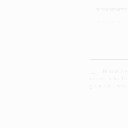
Hiermit best
einverstanden bi
gespeichert werd
Bitte lasse dieses