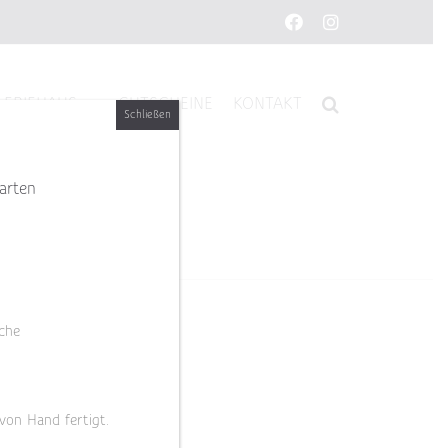
Facebook
Instagram
LERIEHAUS
GUTSCHEINE
KONTAKT
Schließen
arten
che
 von Hand fertigt.