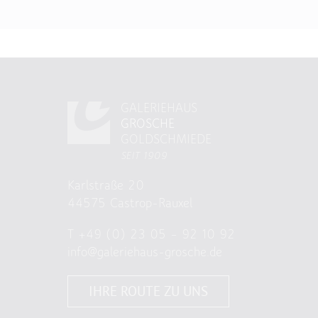
GALERIEHAUS
GROSCHE
GOLDSCHMIEDE
SEIT 1909
Karlstraße 20
44575 Castrop-Rauxel
T
+49 (0) 23 05 – 92 10 92
info@galeriehaus-grosche.de
IHRE ROUTE ZU UNS