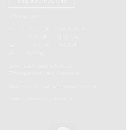
IHRE ROUTE ZU UNS
Öffnungszeiten
Di – Fr
10:00 Uhr – 13:00 Uhr &
13:30 Uhr – 18:00 Uhr
Sa
10:00 Uhr – 15:00 Uhr
Mo
Ruhetag
Gerne auch außerhalb unserer
Öffnungszeiten nach Absprache
Besuchen Sie uns auch auf ringediesichtrauen.de
Partner
|
Datenschutz
|
Impressum