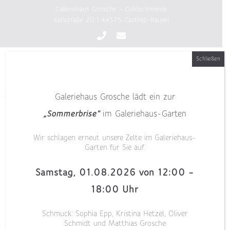
Zum
Galeriehaus Grosche - Goldschmiede
Inhalt
Karlstraße 20 | 44575 Castrop-Rauxel
springen
Schließen
Galeriehaus Grosche lädt ein zur
„Sommerbrise“
im Galeriehaus-Garten
Wir schlagen erneut unsere Zelte im Galeriehaus-
Garten für Sie auf.
Samstag, 01.08.2026 von 12:00 –
18:00 Uhr
Schmuck: Sophia Epp, Kristina Hetzel, Oliver
Schmidt und Matthias Grosche