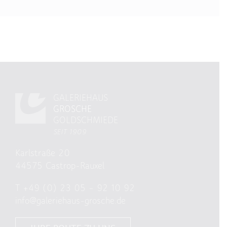
GALERIEHAUS
GROSCHE
GOLDSCHMIEDE
SEIT 1909
Karlstraße 20
44575 Castrop-Rauxel
T
+49 (0) 23 05 – 92 10 92
info@galeriehaus-grosche.de