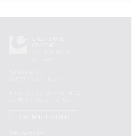
GALERIEHAUS
GROSCHE
GOLDSCHMIEDE
SEIT 1909
Karlstraße 20
44575 Castrop-Rauxel
T
+49 (0) 23 05 – 92 10 92
info@galeriehaus-grosche.de
IHRE ROUTE ZU UNS
Öffnungszeiten