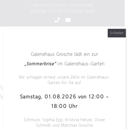
Zum
Galeriehaus Grosche - Goldschmiede
Inhalt
Karlstraße 20 | 44575 Castrop-Rauxel
springen
Schließen
Galeriehaus Grosche lädt ein zur
„Sommerbrise“
im Galeriehaus-Garten
Wir schlagen erneut unsere Zelte im Galeriehaus-
Garten für Sie auf.
Samstag, 01.08.2026 von 12:00 –
18:00 Uhr
Schmuck: Sophia Epp, Kristina Hetzel, Oliver
Schmidt und Matthias Grosche