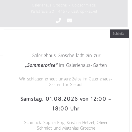
Zum
Galeriehaus Grosche - Goldschmiede
Inhalt
Karlstraße 20 | 44575 Castrop-Rauxel
springen
Schließen
Galeriehaus Grosche lädt ein zur
„Sommerbrise“
im Galeriehaus-Garten
Wir schlagen erneut unsere Zelte im Galeriehaus-
Garten für Sie auf.
Samstag, 01.08.2026 von 12:00 –
18:00 Uhr
Schmuck: Sophia Epp, Kristina Hetzel, Oliver
Schmidt und Matthias Grosche