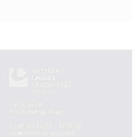
GALERIEHAUS
GROSCHE
GOLDSCHMIEDE
SEIT 1909
Karlstraße 20
44575 Castrop-Rauxel
T
+49 (0) 23 05 – 92 10 92
info@galeriehaus-grosche.de