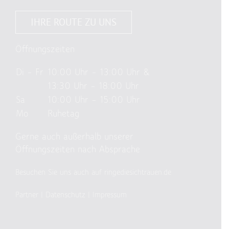
IHRE ROUTE ZU UNS
Öffnungszeiten
Di – Fr
10:00 Uhr – 13:00 Uhr &
13:30 Uhr – 18:00 Uhr
Sa
10:00 Uhr – 15:00 Uhr
Mo
Ruhetag
Gerne auch außerhalb unserer
Öffnungszeiten nach Absprache
Besuchen Sie uns auch auf ringediesichtrauen.de
Partner
|
Datenschutz
|
Impressum