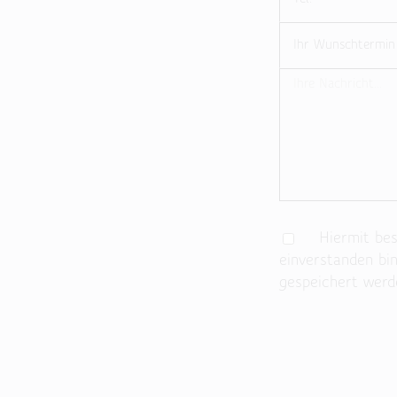
Hiermit best
einverstanden bi
gespeichert werd
Bitte lasse dieses