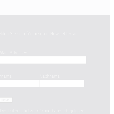
lden Sie sich für unseren Newsletter an
Mail-Adresse*
rname
Nachname
Die
Datenschutzerklärung
habe ich gelesen