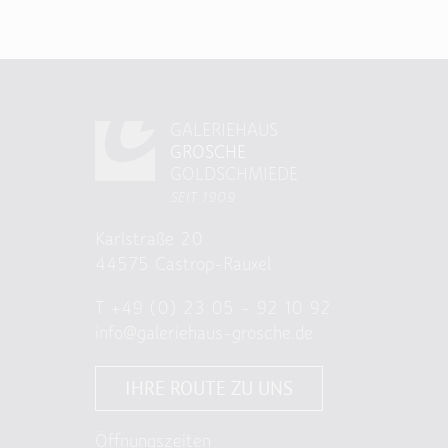
GALERIEHAUS
GROSCHE
GOLDSCHMIEDE
SEIT 1909
Karlstraße 20
44575 Castrop-Rauxel
T
+49 (0) 23 05 – 92 10 92
info@galeriehaus-grosche.de
IHRE ROUTE ZU UNS
Öffnungszeiten