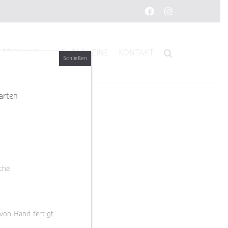
Facebook
Instagram
LERIEHAUS
GUTSCHEINE
KONTAKT
Schließen
arten
che
 von Hand fertigt.