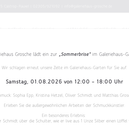
75 Castrop-Rauxel
|
02305/921092
|
info@galeriehaus-grosche.de
E
AKTUELL
SCHMUCK
KATALOGE
KÜNSTLER
GA
riehaus Grosche lädt ein zur
„Sommerbrise“
im Galeriehaus-G
Wir schlagen erneut unsere Zelte im Galeriehaus-Garten für Sie auf.
Samstag, 01.08.2026 von 12:00 – 18:00 Uhr
hmuck: Sophia Epp, Kristina Hetzel, Oliver Schmidt und Matthias Gros
Erleben Sie die außergewöhnlichen Arbeiten der Schmuckkünstler.
Ein besonderes Erlebnis:
r Schmidt über die Schulter, wie er live aus 1 Unze Silber einen Löffel