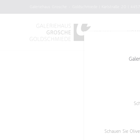
Zum
Galeriehaus Grosche - Goldschmiede | Karlstraße 20 | 445
Inhalt
springen
HOM
Gale
Sc
Schauen Sie Olive