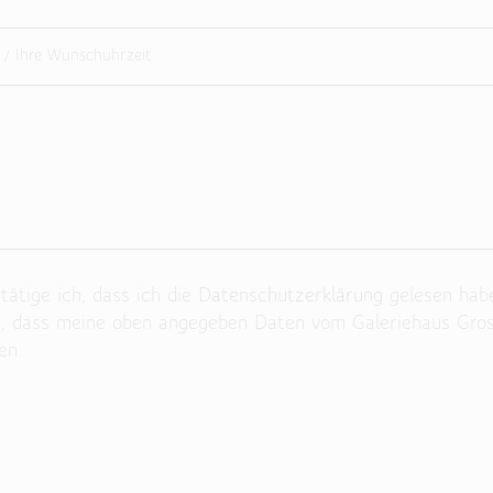
ätige ich, dass ich die
Datenschutzerklärung
gelesen hab
n, dass meine oben angegeben Daten vom Galeriehaus Gro
en.
 Feld leer.