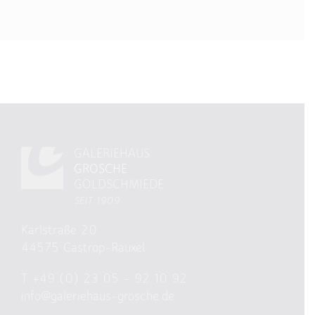
GALERIEHAUS
GROSCHE
GOLDSCHMIEDE
SEIT 1909
Karlstraße 20
44575 Castrop-Rauxel
T
+49 (0) 23 05 – 92 10 92
info@galeriehaus-grosche.de