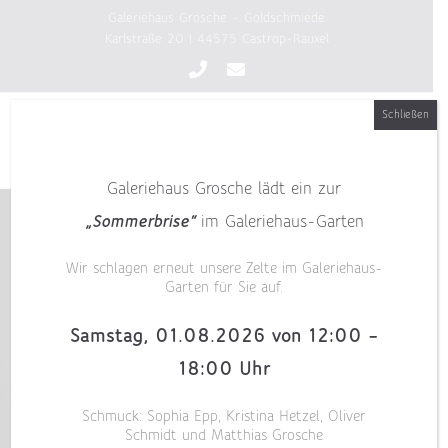
Zum
Galeriehaus Grosche - Goldschmiede
Inhalt
Karlstraße 20 | 44575 Castrop-Rauxel
springen
Schließen
Galeriehaus Grosche lädt ein zur
„Sommerbrise“
im Galeriehaus-Garten
Wir schlagen erneut unsere Zelte im Galeriehaus-
Garten für Sie auf.
Samstag, 01.08.2026 von 12:00 –
18:00 Uhr
Schmuck: Sophia Epp, Kristina Hetzel, Oliver
Schmidt und Matthias Grosche