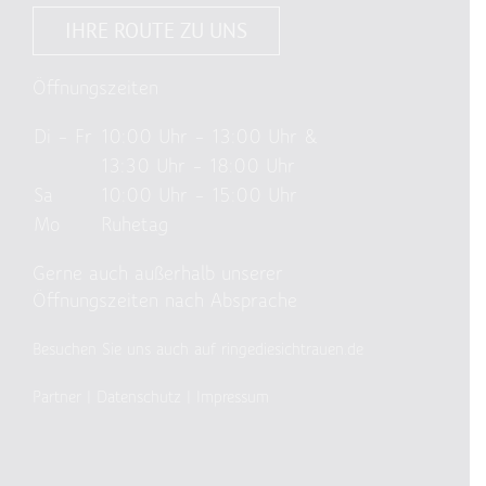
IHRE ROUTE ZU UNS
Öffnungszeiten
Di – Fr
10:00 Uhr – 13:00 Uhr &
13:30 Uhr – 18:00 Uhr
Sa
10:00 Uhr – 15:00 Uhr
Mo
Ruhetag
Gerne auch außerhalb unserer
Öffnungszeiten nach Absprache
Besuchen Sie uns auch auf ringediesichtrauen.de
Partner
|
Datenschutz
|
Impressum