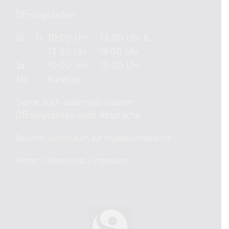
Öffnungszeiten
Di – Fr
10:00 Uhr – 13:00 Uhr &
13:30 Uhr – 18:00 Uhr
Sa
10:00 Uhr – 15:00 Uhr
Mo
Ruhetag
Gerne auch außerhalb unserer
Öffnungszeiten nach Absprache
Besuchen Sie uns auch auf ringediesichtrauen.de
Partner
|
Datenschutz
|
Impressum