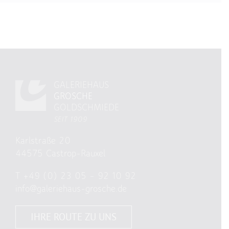
GALERIEHAUS
GROSCHE
GOLDSCHMIEDE
SEIT 1909
Karlstraße 20
44575 Castrop-Rauxel
T
+49 (0) 23 05 – 92 10 92
info@galeriehaus-grosche.de
IHRE ROUTE ZU UNS