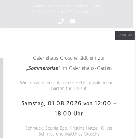
Zum
Galeriehaus Grosche - Goldschmiede
Inhalt
Karlstraße 20 | 44575 Castrop-Rauxel
springen
Schließen
Galeriehaus Grosche lädt ein zur
„Sommerbrise“
im Galeriehaus-Garten
Wir schlagen erneut unsere Zelte im Galeriehaus-
Garten für Sie auf.
Samstag, 01.08.2026 von 12:00 –
18:00 Uhr
Schmuck: Sophia Epp, Kristina Hetzel, Oliver
Schmidt und Matthias Grosche