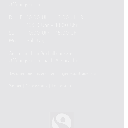
Öffnungszeiten
Di – Fr
10:00 Uhr – 13:00 Uhr &
13:30 Uhr – 18:00 Uhr
Sa
10:00 Uhr – 15:00 Uhr
Mo
Ruhetag
Gerne auch außerhalb unserer
Öffnungszeiten nach Absprache
Besuchen Sie uns auch auf ringediesichtrauen.de
Partner
|
Datenschutz
|
Impressum