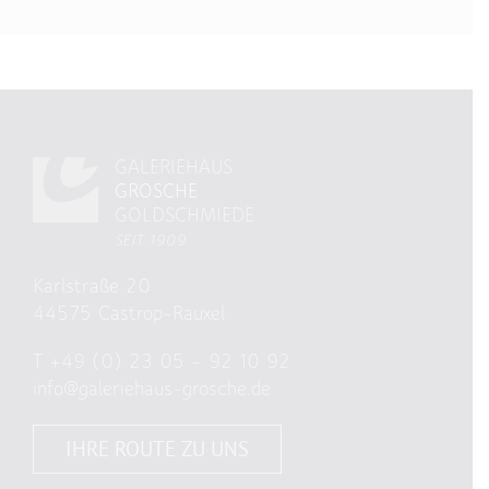
GALERIEHAUS
GROSCHE
GOLDSCHMIEDE
SEIT 1909
Karlstraße 20
44575 Castrop-Rauxel
T
+49 (0) 23 05 – 92 10 92
info@galeriehaus-grosche.de
IHRE ROUTE ZU UNS