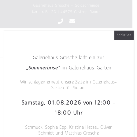
Zum
Galeriehaus Grosche - Goldschmiede
Inhalt
Karlstraße 20 | 44575 Castrop-Rauxel
springen
Schließen
Galeriehaus Grosche lädt ein zur
„Sommerbrise“
im Galeriehaus-Garten
Wir schlagen erneut unsere Zelte im Galeriehaus-
Garten für Sie auf.
Samstag, 01.08.2026 von 12:00 –
18:00 Uhr
Schmuck: Sophia Epp, Kristina Hetzel, Oliver
Schmidt und Matthias Grosche