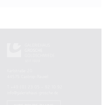
GALERIEHAUS
GROSCHE
GOLDSCHMIEDE
SEIT 1909
Karlstraße 20
44575 Castrop-Rauxel
T
+49 (0) 23 05 – 92 10 92
info@galeriehaus-grosche.de