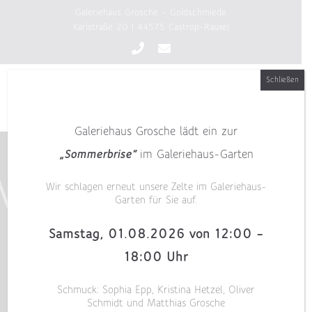
Zum
Galeriehaus Grosche - Goldschmiede
Inhalt
Karlstraße 20 | 44575 Castrop-Rauxel
springen
Schließen
Galeriehaus Grosche lädt ein zur
„Sommerbrise“
im Galeriehaus-Garten
Wir schlagen erneut unsere Zelte im Galeriehaus-
Garten für Sie auf.
Samstag, 01.08.2026 von 12:00 –
18:00 Uhr
Schmuck: Sophia Epp, Kristina Hetzel, Oliver
Schmidt und Matthias Grosche