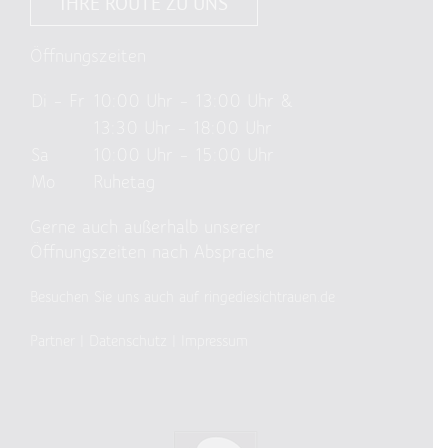
IHRE ROUTE ZU UNS
Öffnungszeiten
Di – Fr
10:00 Uhr – 13:00 Uhr &
13:30 Uhr – 18:00 Uhr
Sa
10:00 Uhr – 15:00 Uhr
Mo
Ruhetag
Gerne auch außerhalb unserer
Öffnungszeiten nach Absprache
Besuchen Sie uns auch auf ringediesichtrauen.de
Partner
|
Datenschutz
|
Impressum