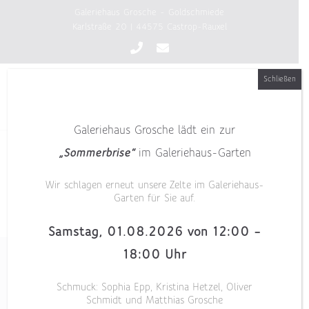
Zum
Galeriehaus Grosche - Goldschmiede
Inhalt
Karlstraße 20 | 44575 Castrop-Rauxel
springen
Schließen
Galeriehaus Grosche lädt ein zur
„Sommerbrise“
im Galeriehaus-Garten
Wir schlagen erneut unsere Zelte im Galeriehaus-
Garten für Sie auf.
Samstag, 01.08.2026 von 12:00 –
18:00 Uhr
Schmuck: Sophia Epp, Kristina Hetzel, Oliver
Schmidt und Matthias Grosche