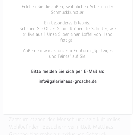
MATTHIAS GROSCHE
Erleben Sie die außergewöhnlichen Arbeiten der
Schmuckkünstler.
Ein besonderes Erlebnis:
So ist also einer, der Tradition lebt? Ja, so ist er:
Schauen Sie Oliver Schmidt über die Schulter, wie
er live aus 1 Unze Silber einen Löffel von Hand
schlank, wach, meist in Oberhemden mit
fertigt.
kreativen Designs und ein Meister seines Fachs.
Außerdem wartet unterm Erinturm „Spritziges
Matthias Grosche führt in dritter Generation die
und Feines“ auf Sie.
Geschicke der Juwelierfamilie in Castrop-Rauxel
fort. Fort? Eher: weiter. Er ist gereist und dann
Bitte melden Sie sich per E-Mail an:
gerne zurückgekehrt, ausgebildet als
Goldschmiedemeister sowie Schmuckdesigner.
info@galeriehaus-grosche.de
Aus Erfahrung und Vision entstand das
Galeriehaus Grosche, das im Jahr 2006
eröffnete. Goldschmiede und Galerie
fusionierten. Privates Wohnen kam hinzu. Im
Zentrum stehen der Mensch und sein kulturelles
Wohlbefinden. Besuchern vermittelt Matthias
Grosche hier mehr als exklusiven Schmuck: