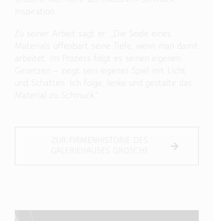
Inspiration.
Zu seiner Arbeit sagt er: „Die Seele eines
Materials offenbart seine Tiefe, wenn man damit
arbeitet. Im Prozess folgt es seinen eigenen
Gesetzen – zeigt sein eigenes Spiel mit Licht
und Schatten. Ich folge, lenke und gestalte das
Material zu Schmuck.“
ZUR FIRMENHISTORIE DES
GALERIEHAUSES GROSCHE