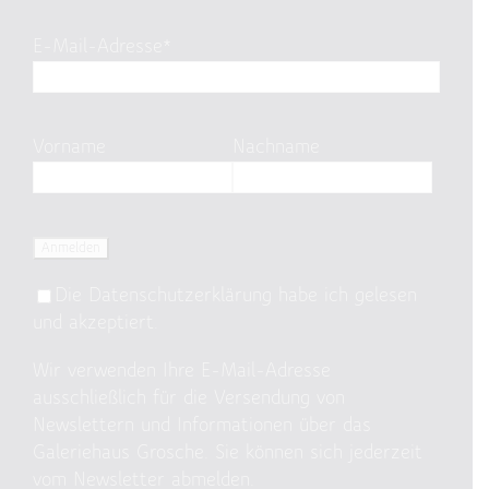
E-Mail-Adresse*
Vorname
Nachname
Die
Datenschutzerklärung
habe ich gelesen
und akzeptiert.
Wir verwenden Ihre E-Mail-Adresse
ausschließlich für die Versendung von
Newslettern und Informationen über das
Galeriehaus Grosche. Sie können sich jederzeit
vom Newsletter abmelden.