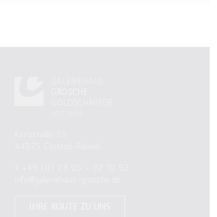
GALERIEHAUS
GROSCHE
GOLDSCHMIEDE
SEIT 1909
Karlstraße 20
44575 Castrop-Rauxel
T
+49 (0) 23 05 – 92 10 92
info@galeriehaus-grosche.de
IHRE ROUTE ZU UNS