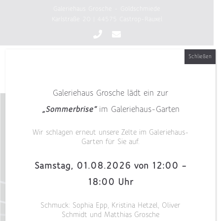
Zum
Galeriehaus Grosche - Goldschmiede
Inhalt
Karlstraße 20 | 44575 Castrop-Rauxel
springen
Schließen
Galeriehaus Grosche lädt ein zur
„Sommerbrise“
im Galeriehaus-Garten
Wir schlagen erneut unsere Zelte im Galeriehaus-
Garten für Sie auf.
Samstag, 01.08.2026 von 12:00 –
18:00 Uhr
Schmuck: Sophia Epp, Kristina Hetzel, Oliver
Schmidt und Matthias Grosche