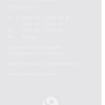
Öffnungszeiten
Di – Fr
10:00 Uhr – 13:00 Uhr &
13:30 Uhr – 18:00 Uhr
Sa
10:00 Uhr – 15:00 Uhr
Mo
Ruhetag
Gerne auch außerhalb unserer
Öffnungszeiten nach Absprache
Besuchen Sie uns auch auf ringediesichtrauen.de
Partner
|
Datenschutz
|
Impressum