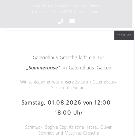
Zum
Galeriehaus Grosche - Goldschmiede
Inhalt
Karlstraße 20 | 44575 Castrop-Rauxel
springen
Schließen
Galeriehaus Grosche lädt ein zur
„Sommerbrise“
im Galeriehaus-Garten
Wir schlagen erneut unsere Zelte im Galeriehaus-
Garten für Sie auf.
Samstag, 01.08.2026 von 12:00 –
18:00 Uhr
Schmuck: Sophia Epp, Kristina Hetzel, Oliver
Schmidt und Matthias Grosche