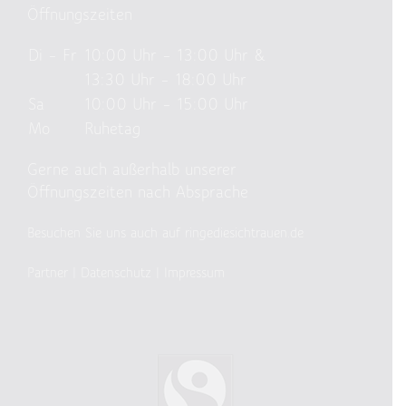
Öffnungszeiten
Di – Fr
10:00 Uhr – 13:00 Uhr &
13:30 Uhr – 18:00 Uhr
Sa
10:00 Uhr – 15:00 Uhr
Mo
Ruhetag
Gerne auch außerhalb unserer
Öffnungszeiten nach Absprache
Besuchen Sie uns auch auf ringediesichtrauen.de
Partner
|
Datenschutz
|
Impressum