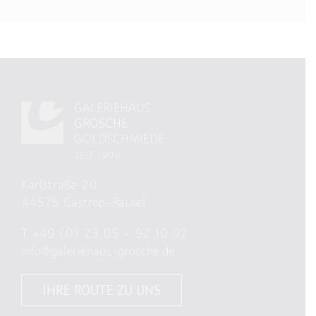
GALERIEHAUS
GROSCHE
GOLDSCHMIEDE
SEIT 1909
Karlstraße 20
44575 Castrop-Rauxel
T
+49 (0) 23 05 – 92 10 92
info@galeriehaus-grosche.de
IHRE ROUTE ZU UNS