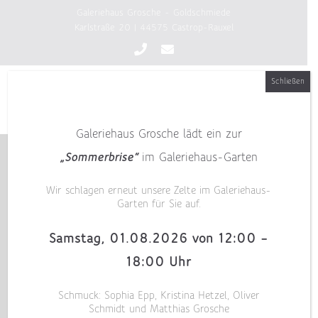
Zum
Galeriehaus Grosche - Goldschmiede
Inhalt
Karlstraße 20 | 44575 Castrop-Rauxel
springen
Schließen
Galeriehaus Grosche lädt ein zur
„Sommerbrise“
im Galeriehaus-Garten
Wir schlagen erneut unsere Zelte im Galeriehaus-
Garten für Sie auf.
Samstag, 01.08.2026 von 12:00 –
18:00 Uhr
Schmuck: Sophia Epp, Kristina Hetzel, Oliver
Schmidt und Matthias Grosche