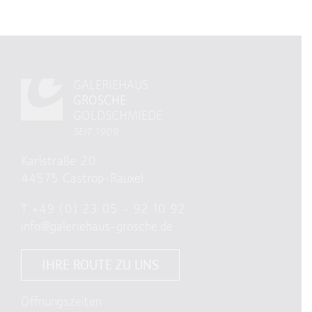
GALERIEHAUS
GROSCHE
GOLDSCHMIEDE
SEIT 1909
Karlstraße 20
44575 Castrop-Rauxel
T
+49 (0) 23 05 – 92 10 92
info@galeriehaus-grosche.de
IHRE ROUTE ZU UNS
Öffnungszeiten