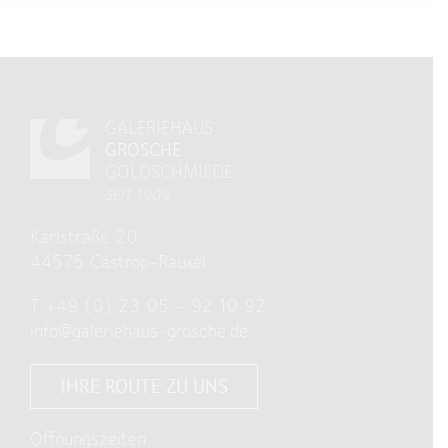
GALERIEHAUS
GROSCHE
GOLDSCHMIEDE
SEIT 1909
Karlstraße 20
44575 Castrop-Rauxel
T
+49 (0) 23 05 – 92 10 92
info@galeriehaus-grosche.de
IHRE ROUTE ZU UNS
Öffnungszeiten