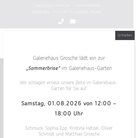
Zum
Galeriehaus Grosche - Goldschmiede
Inhalt
Karlstraße 20 | 44575 Castrop-Rauxel
springen
Schließen
Galeriehaus Grosche lädt ein zur
„Sommerbrise“
im Galeriehaus-Garten
Wir schlagen erneut unsere Zelte im Galeriehaus-
Garten für Sie auf.
Samstag, 01.08.2026 von 12:00 –
18:00 Uhr
Schmuck: Sophia Epp, Kristina Hetzel, Oliver
Schmidt und Matthias Grosche