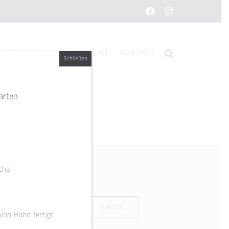
Facebook
Instagram
LERIEHAUS
GUTSCHEINE
KONTAKT
Schließen
arten
che
ZURÜCK
 von Hand fertigt.