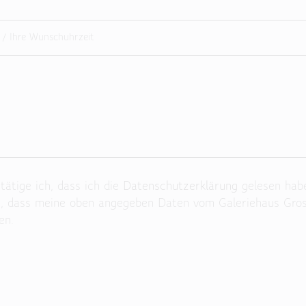
ätige ich, dass ich die
Datenschutzerklärung
gelesen hab
n, dass meine oben angegeben Daten vom Galeriehaus Gro
en.
 Feld leer.