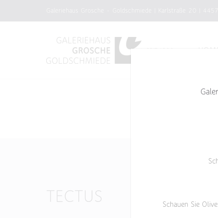
Zum
Galeriehaus Grosche - Goldschmiede | Karlstraße 20 | 445
Inhalt
springen
HOM
Gale
Sc
TECTUS
Schauen Sie Olive