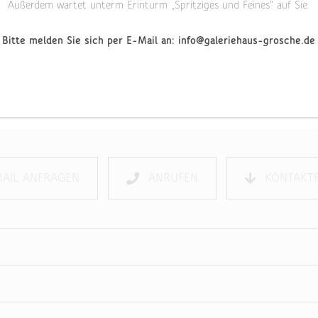
Außerdem wartet unterm Erinturm „Spritziges und Feines“ auf Sie.
Bitte melden Sie sich per E-Mail an: info@galeriehaus-grosche.de
frage | Verlobungsring:
TECTUS
MAIL ANFRAGEN
ANRUFEN
KONTAKT