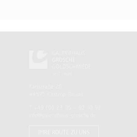
GALERIEHAUS
GROSCHE
GOLDSCHMIEDE
SEIT 1909
Karlstraße 20
44575 Castrop-Rauxel
T
+49 (0) 23 05 – 92 10 92
info@galeriehaus-grosche.de
IHRE ROUTE ZU UNS