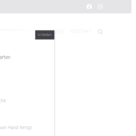
Facebook
Instagram
LERIEHAUS
GUTSCHEINE
KONTAKT
Schließen
arten
che
 von Hand fertigt.