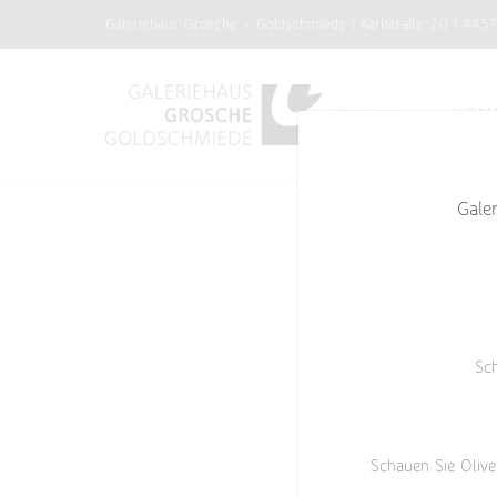
Zum
Galeriehaus Grosche - Goldschmiede | Karlstraße 20 | 445
Inhalt
springen
HOM
Gale
Sc
Schauen Sie Olive