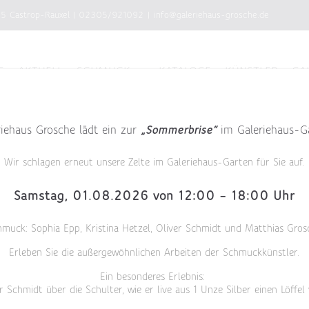
75 Castrop-Rauxel
|
02305/921092
|
info@galeriehaus-grosche.de
E
AKTUELL
SCHMUCK
KATALOGE
KÜNSTLER
GA
riehaus Grosche lädt ein zur
„Sommerbrise“
im Galeriehaus-G
Wir schlagen erneut unsere Zelte im Galeriehaus-Garten für Sie auf.
Samstag, 01.08.2026 von 12:00 – 18:00 Uhr
hmuck: Sophia Epp, Kristina Hetzel, Oliver Schmidt und Matthias Gros
Erleben Sie die außergewöhnlichen Arbeiten der Schmuckkünstler.
Ein besonderes Erlebnis:
r Schmidt über die Schulter, wie er live aus 1 Unze Silber einen Löffel