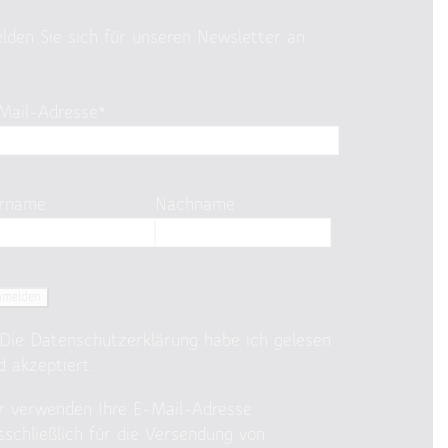
lden Sie sich für unseren Newsletter an
Mail-Adresse*
rname
Nachname
Die
Datenschutzerklärung
habe ich gelesen
d akzeptiert.
r verwenden Ihre E-Mail-Adresse
sschließlich für die Versendung von