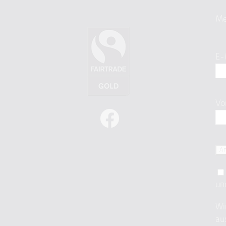
Me
E-
Vo
un
Wi
au