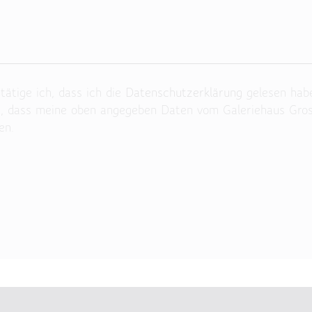
ätige ich, dass ich die
Datenschutzerklärung
gelesen hab
n, dass meine oben angegeben Daten vom Galeriehaus Gro
en.
 Feld leer.