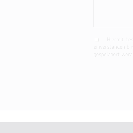
Hiermit best
einverstanden bi
gespeichert werd
Bitte lasse dieses