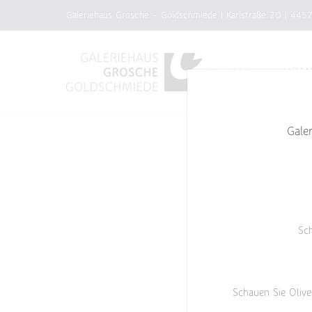
Zum
Galeriehaus Grosche - Goldschmiede | Karlstraße 20 | 445
Inhalt
springen
HOM
Gale
Sc
Schauen Sie Olive