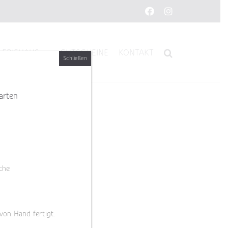
Facebook
Instagram
LERIEHAUS
GUTSCHEINE
KONTAKT
Schließen
arten
che
 von Hand fertigt.