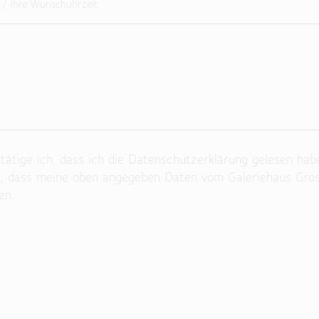
ätige ich, dass ich die
Datenschutzerklärung
gelesen hab
n, dass meine oben angegeben Daten vom Galeriehaus Gro
en.
 Feld leer.