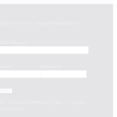
lden Sie sich für unseren Newsletter an
Mail-Adresse*
rname
Nachname
Die
Datenschutzerklärung
habe ich gelesen
d akzeptiert.