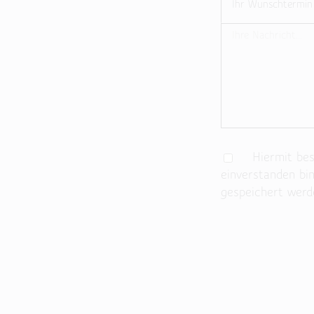
Hiermit best
einverstanden bi
gespeichert werd
Bitte lasse dieses