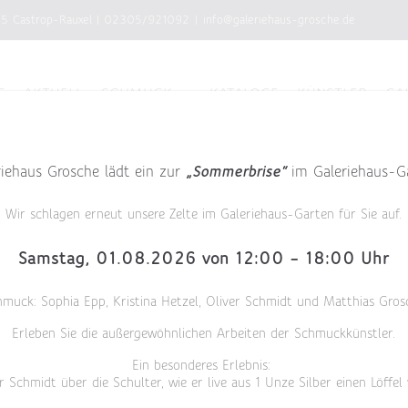
75 Castrop-Rauxel
|
02305/921092
|
info@galeriehaus-grosche.de
E
AKTUELL
SCHMUCK
KATALOGE
KÜNSTLER
GA
riehaus Grosche lädt ein zur
„Sommerbrise“
im Galeriehaus-G
Wir schlagen erneut unsere Zelte im Galeriehaus-Garten für Sie auf.
Samstag, 01.08.2026 von 12:00 – 18:00 Uhr
hmuck: Sophia Epp, Kristina Hetzel, Oliver Schmidt und Matthias Gros
Erleben Sie die außergewöhnlichen Arbeiten der Schmuckkünstler.
Ein besonderes Erlebnis:
r Schmidt über die Schulter, wie er live aus 1 Unze Silber einen Löffel