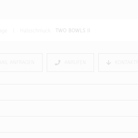
frage | Halsschmuck:
TWO BOWLS II
MAIL ANFRAGEN
ANRUFEN
KONTAKT