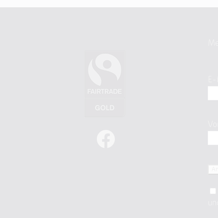
Me
E-
Vo
un