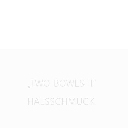
„TWO BOWLS II“
HALSSCHMUCK