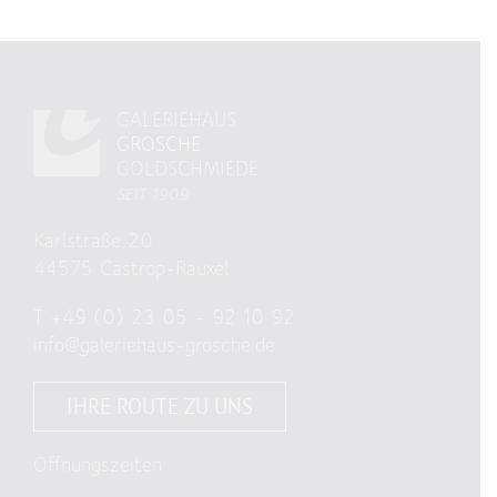
GALERIEHAUS
GROSCHE
GOLDSCHMIEDE
SEIT 1909
Karlstraße 20
44575 Castrop-Rauxel
T
+49 (0) 23 05 – 92 10 92
info@galeriehaus-grosche.de
IHRE ROUTE ZU UNS
Öffnungszeiten