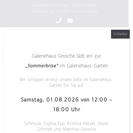
Zum
Galeriehaus Grosche - Goldschmiede
Inhalt
Karlstraße 20 | 44575 Castrop-Rauxel
springen
Schließen
Galeriehaus Grosche lädt ein zur
„Sommerbrise“
im Galeriehaus-Garten
Wir schlagen erneut unsere Zelte im Galeriehaus-
Garten für Sie auf.
Samstag, 01.08.2026 von 12:00 –
18:00 Uhr
Schmuck: Sophia Epp, Kristina Hetzel, Oliver
Schmidt und Matthias Grosche