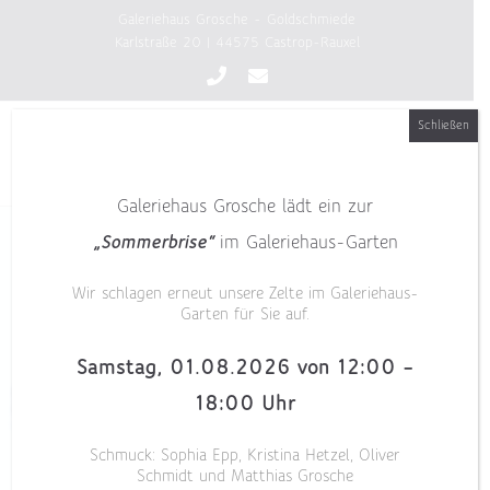
Zum
Galeriehaus Grosche - Goldschmiede
Inhalt
Karlstraße 20 | 44575 Castrop-Rauxel
springen
Schließen
Galeriehaus Grosche lädt ein zur
„Sommerbrise“
im Galeriehaus-Garten
Wir schlagen erneut unsere Zelte im Galeriehaus-
Garten für Sie auf.
Samstag, 01.08.2026 von 12:00 –
18:00 Uhr
Schmuck: Sophia Epp, Kristina Hetzel, Oliver
Schmidt und Matthias Grosche