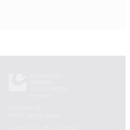
GALERIEHAUS
GROSCHE
GOLDSCHMIEDE
SEIT 1909
Karlstraße 20
44575 Castrop-Rauxel
T
+49 (0) 23 05 – 92 10 92