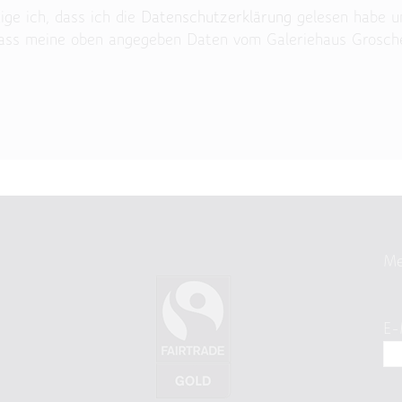
ige ich, dass ich die
Datenschutzerklärung
gelesen habe u
dass meine oben angegeben Daten vom Galeriehaus Grosch
ld leer.
Me
E-