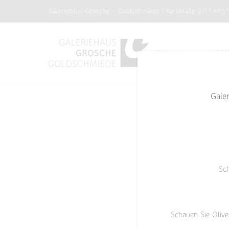
Zum
Galeriehaus Grosche - Goldschmiede | Karlstraße 20 | 445
Inhalt
springen
HOM
Gale
Sc
Schauen Sie Olive