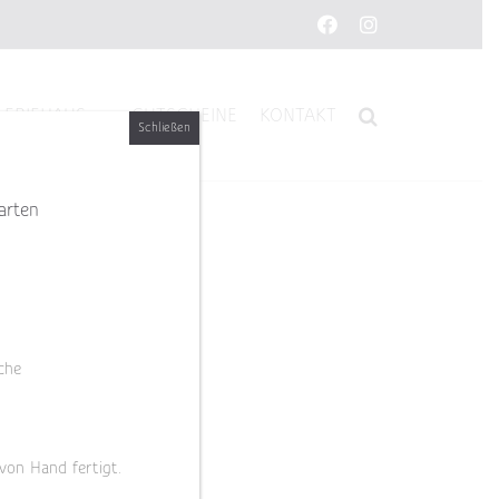
Facebook
Instagram
LERIEHAUS
GUTSCHEINE
KONTAKT
Schließen
arten
che
 von Hand fertigt.