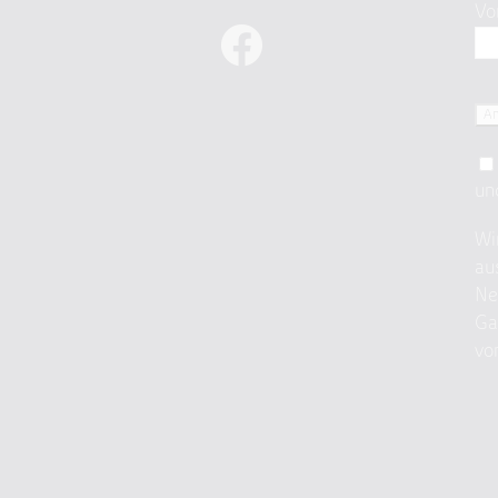
Vo
un
Wi
au
Ne
Ga
vo