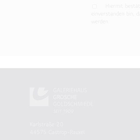
Hiermit bestät
einverstanden bin, 
werden.
Bitte lasse dieses Fe
GALERIEHAUS
GROSCHE
GOLDSCHMIEDE
SEIT 1909
Karlstraße 20
44575 Castrop-Rauxel