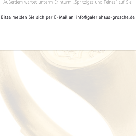
Außerdem wartet unterm Erinturm „Spritziges und Feines“ auf Sie.
Bitte melden Sie sich per E-Mail an: info@galeriehaus-grosche.de