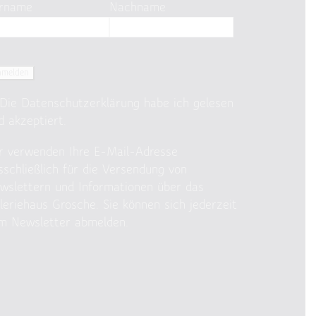
rname
Nachname
Die
Datenschutzerklärung
habe ich gelesen
d akzeptiert.
r verwenden Ihre E-Mail-Adresse
sschließlich für die Versendung von
wslettern und Informationen über das
leriehaus Grosche. Sie können sich jederzeit
m Newsletter abmelden.