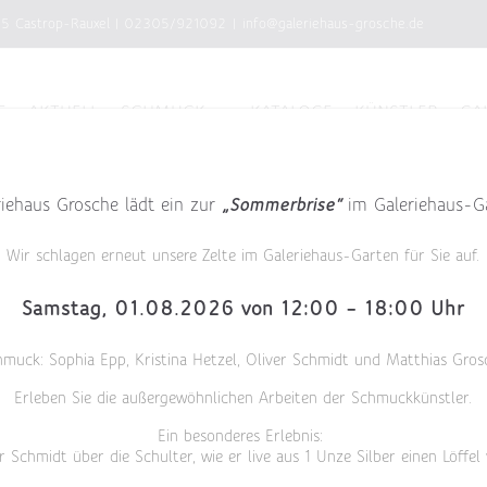
75 Castrop-Rauxel
|
02305/921092
|
info@galeriehaus-grosche.de
E
AKTUELL
SCHMUCK
KATALOGE
KÜNSTLER
GA
riehaus Grosche lädt ein zur
„Sommerbrise“
im Galeriehaus-G
Wir schlagen erneut unsere Zelte im Galeriehaus-Garten für Sie auf.
Samstag, 01.08.2026 von 12:00 – 18:00 Uhr
hmuck: Sophia Epp, Kristina Hetzel, Oliver Schmidt und Matthias Gros
Erleben Sie die außergewöhnlichen Arbeiten der Schmuckkünstler.
Ein besonderes Erlebnis:
r Schmidt über die Schulter, wie er live aus 1 Unze Silber einen Löffel