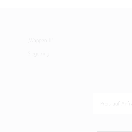
„Wappen II“
Siegelring
Preis auf An